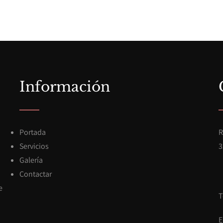
Información
Portada
R
Servicios
3
Galería
Contactar
e
T
E