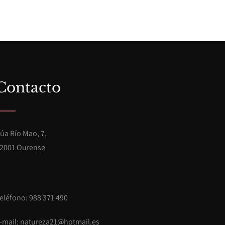
Contacto
úa Río Mao, 7,
2001 Ourense
eléfono: 988 371 490
-mail:
natureza21@hotmail.es