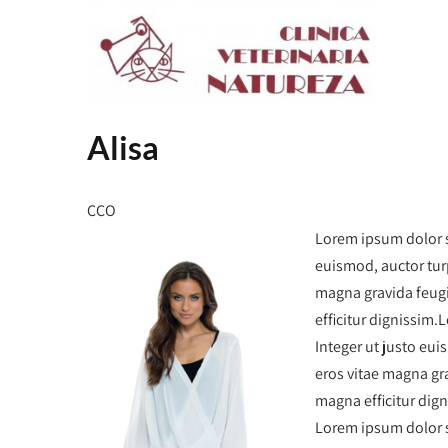
Alisa
CCO
Lorem ipsum dolor si
euismod, auctor turp
magna gravida feugi
efficitur dignissim.
Integer ut justo eui
eros vitae magna gr
magna efficitur dign
Lorem ipsum dolor si