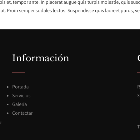
is et, tempor ante. In placerat augue quis turpis molestie, quis susc
at. Proin semper sodales lectus. Suspendisse quis laoreet purus, v
Información
Portada
R
Servicios
3
Galería
Contactar
e
T