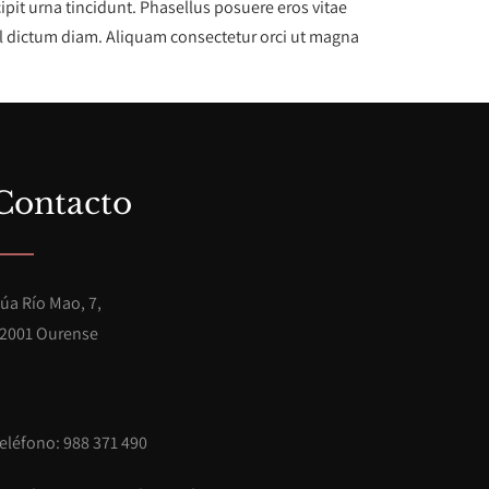
ipit urna tincidunt. Phasellus posuere eros vitae
el dictum diam. Aliquam consectetur orci ut magna
Contacto
úa Río Mao, 7,
2001 Ourense
eléfono: 988 371 490