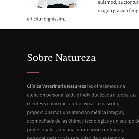
euismod, auctor turp
magna gravida feugi
efficitur dignissim.
Sobre Natureza
Clínica Veterinaria Natureza
les ofrecemos una
atención personalizada e individualizada a todos sus
clientes y como mejor objetivo a su mascota,
proporcionamos una atención médica integral,
acompañada de las últimas tecnologías y un equipo d
profesionales, con una información continua y
personalizada con la seguridad de que siempre