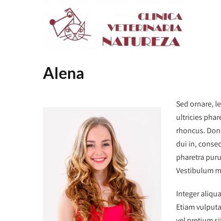
Alena
Sed ornare, l
ultricies pha
rhoncus. Done
dui in, consec
pharetra puru
Vestibulum ma
Integer aliqua
Etiam vulputa
vel pretium si