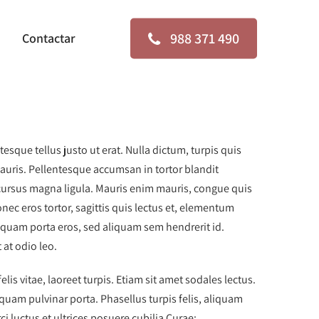
988 371 490
Contactar
esque tellus justo ut erat. Nulla dictum, turpis quis
mauris. Pellentesque accumsan in tortor blandit
a cursus magna ligula. Mauris enim mauris, congue quis
nec eros tortor, sagittis quis lectus et, elementum
liquam porta eros, sed aliquam sem hendrerit id.
 at odio leo.
is vitae, laoreet turpis. Etiam sit amet sodales lectus.
uam pulvinar porta. Phasellus turpis felis, aliquam
ci luctus et ultrices posuere cubilia Curae;