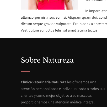
In imperdiet 
ullamcorper nisl risus eu nisi. Aliquam quam dui, cond
dictum neque gravida vulputate. Proin ac ex a ante tem
Vestibulum eu luctus felis, sit amet lacinia lectus.
Sobre Natureza
Clínica Veterinaria Natureza
les ofrecemos una
atención personalizada e individualizada a todos sus
clientes y como mejor objetivo a su mascota,
proporcionamos una atención médica integral,