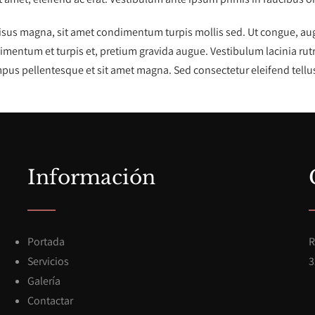
risus magna, sit amet condimentum turpis mollis sed. Ut congue, augue
imentum et turpis et, pretium gravida augue. Vestibulum lacinia rut
pus pellentesque et sit amet magna. Sed consectetur eleifend tellus.
Información
Portada
R
Servicios
3
Galería
Contactar