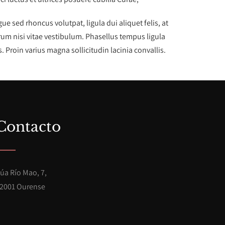
 sed rhoncus volutpat, ligula dui aliquet felis, at
rum nisi vitae vestibulum. Phasellus tempus ligula
 Proin varius magna sollicitudin lacinia convallis.
Contacto
úa Río Mao, 7,
2001 Ourense