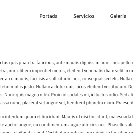
Portada
Servicios
Galería
ectus quis pharetra faucibus, ante mauris dignissim nunc, nec pellent
retra, nunc libero imperdiet metus, eleifend venenatis diam velit in 
c arcu mauris, facilisis a sollicitudin nec, consequat sed elit. Null
tetur mollis justo. Nullam a dolor quis lacus eleifend vestibulum. Do
s. Nunc quis magna nibh. Proin id sodales mi, id luctus odio. Sed a
ssa nunc, placerat vel augue vel, hendrerit pharetra diam. Praesent
m interdum quam et tincidunt. Mauris ut nisi tincidunt, malesuada fel
te auctor augue, eu condimentum augue ultricies nec. Phasellus aliq
t amet, eleifend ac erat. Vestibulum ante ipsum primis in faucibus or